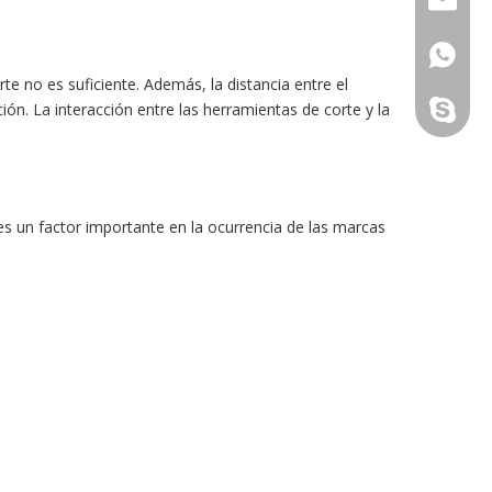
+86159
te no es suficiente. Además, la distancia entre el
ción. La interacción entre las herramientas de corte y la
maxnovo
es un factor importante en la ocurrencia de las marcas