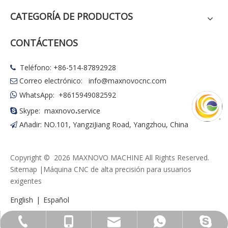
CATEGORÍA DE PRODUCTOS
CONTÁCTENOS
Teléfono: +86-514-87892928

Correo electrónico:
info@maxnovocnc.com

WhatsApp: +8615949082592

.
Skype: maxnovo
service

Añadir: NO.101, YangziJiang Road, Yangzhou, China

Copyright ©
2026
MAXNOVO MACHINE All Rights Reserved.
Sitemap
|Máquina CNC de alta precisión para usuarios
exigentes
English
|
Español
info@maxnovocnc.com
+86-514-87892928
+86-15949082592
+8615949082592
maxnovo.service