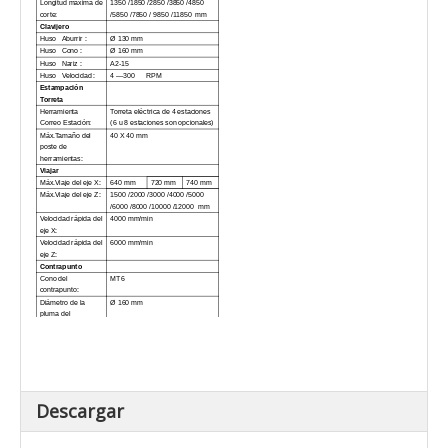
Longitud máxima de
1350 /1850 /2850 /3850 /4850
corte:
/5850 /7850 / 9850 /11850 mm
Clavijero
Huso Aburrir :
Ø 130 mm
Huso Cono :
Ø 160 mm
Huso Nariz :
A2-15
Huso Velocidad :
4
—
300 RPM
Estampación
Torreta
Herramienta
Torreta eléctrica de 4 estaciones
Correo Estación:
(6 u 8 estaciones son opcionales)
Máx.Tamaño del
40 X 40 mm
poste de
herramientas:
Viajar
Máx.Viaje del eje X:
640 mm
720 mm
740 mm
Máx.Viaje del eje Z:
1500 /2000 /3000 /4000 /5000
/6000 /8000 /10000 /12000 mm
Velocidad rápida del
4000 mm/min
eje X:
Velocidad rápida del
6000 mm/min
eje Z:
Contrapunto
Cono del
MT6
contrapunto:
Diámetro de la
Ø 160 mm
pluma del
contrapunto:
Golpe de pluma del
300 milímetros
contrapunto:
Precisión
Precisión de
±
0.020 milímetros
posicionamiento:
Precisión de
±
0.010 milímetros
Descargar
posicionamiento
repetido:
Conducir
Capacidad