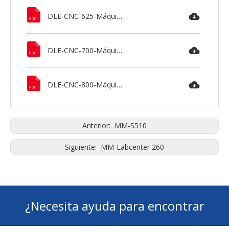
Motor principal :
22 kilovatios
Embalaje Tipo :
Tipo de exportación
DLE-CNC-625-Máquina-de-torno-de-servicio-pesado-MAXNOVO.pdf
Peso bruto :
13980 KG
(Para DLE-CNC 625 X 3000)
Tamaño de
7850 X 2250 X 2310 milímetros
embalaje :
(Para DLE–CNC 625 X 3000)
Accesorio estándar:
Sistema de control CNC, mandril
de torno de 4 mordazas, 4
DLE-CNC-700-Máquina-de-torno-de-servicio-pesado-MAXNOVO.pdf
posiciones torreta
eléctrica,
Sistema de lubricación,
sistema de refrigeración, lámpara
de máquina, herramientas y caja
de herramientas
DLE-CNC-800-Máquina-de-torno-de-servicio-pesado-MAXNOVO.pdf
Anterior:
MM-S510
Siguiente:
MM-Labcenter 260
¿Necesita ayuda para encontrar