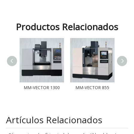
máquinas de alta precisión?OBTÉN tu
Productos Relacionados
consulta GRATIS
2028
MM-VECTOR 1300
MM-VECTOR 855
MM-L
Artículos Relacionados