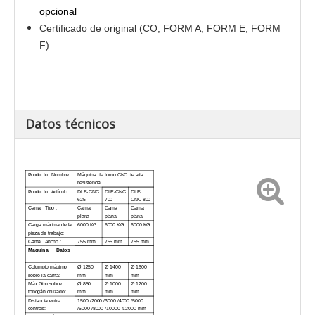
opcional
Certificado de original (CO, FORM A, FORM E, FORM
F)
Datos técnicos
Producto Nombre :
Máquina de torno CNC de alta
resistencia
Producto Artículo :
DLE-CNC
DLE-CNC
DLE-
625
700
CNC 800
Cama Tipo :
Cama
Cama
Cama
plana
plana
plana
Carga máxima de la
6000 KG
6000 KG
6000 KG
pieza de trabajo:
Cama Ancho :
755 mm
755 mm
755 mm
Máquina Datos
Columpio máximo
Ø 1250
Ø 1400
Ø 1600
sobre la cama:
mm
mm
mm
Máx.Giro sobre
Ø 850
Ø 1000
Ø 1200
tobogán cruzado:
mm
mm
mm
Distancia entre
1500 /2000 /3000 /4000 /5000
centros:
/6000 /8000 /10000 /12000 mm