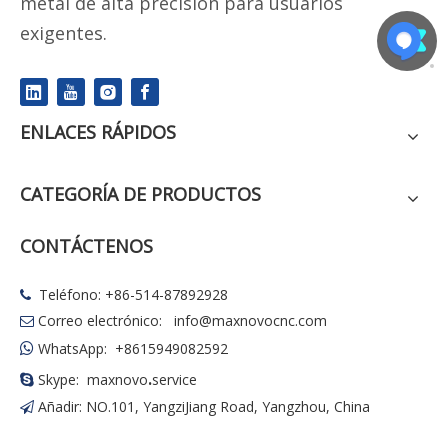
metal de alta precisión para usuarios
exigentes.
ENLACES RÁPIDOS
CATEGORÍA DE PRODUCTOS
CONTÁCTENOS
Teléfono: +86-514-87892928

Correo electrónico:
info@maxnovocnc.com

WhatsApp: +8615949082592

.
Skype: maxnovo
service

Añadir: NO.101, YangziJiang Road, Yangzhou, China
