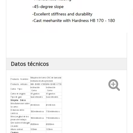
Datos técnicos
Máquina de torno CNC de bancada
Producto Nombre :
inclinada de alta precisión
Producto Artículo :
MM-S360E X 500
MM-S360E X 750
Inclinación
Inclinación
Cama Tipo :
Cama
Cama
Cama en ángulo:
45 grados
45 grados
Tipo de guía:
Guías lineales
Guías lineales
Máquina Datos
Máx.Balancear sobre
Ø 360 mm
Ø 360 mm
la cama :
Distancia entre
500 milímetros
750 milímetros
centros:
Máx.Longitud de las
500 milímetros
750 milímetros
piezas de trabajo:
Gire sobre el tobogán
Ø200mm
Ø200mm
cruzado:
Altura central:
105mm
105mm
Clavijero